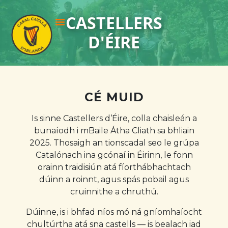
CASTELLERS
D'ÉIRE
CÉ MUID
Is sinne Castellers d’Éire, colla chaisleán a
bunaíodh i mBaile Átha Cliath sa bhliain
2025. Thosaigh an tionscadal seo le grúpa
Catalónach ina gcónaí in Éirinn, le fonn
orainn traidisiún atá fíorthábhachtach
dúinn a roinnt, agus spás pobail agus
cruinnithe a chruthú.
Dúinne, is i bhfad níos mó ná gníomhaíocht
chultúrtha atá sna castells — is bealach iad