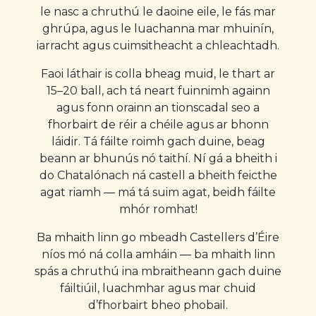
le nasc a chruthú le daoine eile, le fás mar
ghrúpa, agus le luachanna mar mhuinín,
iarracht agus cuimsitheacht a chleachtadh.
Faoi láthair is colla bheag muid, le thart ar
15–20 ball, ach tá neart fuinnimh againn
agus fonn orainn an tionscadal seo a
fhorbairt de réir a chéile agus ar bhonn
láidir. Tá fáilte roimh gach duine, beag
beann ar bhunús nó taithí. Ní gá a bheith i
do Chatalónach ná castell a bheith feicthe
agat riamh — má tá suim agat, beidh fáilte
mhór romhat!
Ba mhaith linn go mbeadh Castellers d’Éire
níos mó ná colla amháin — ba mhaith linn
spás a chruthú ina mbraitheann gach duine
fáiltiúil, luachmhar agus mar chuid
d’fhorbairt bheo phobail.