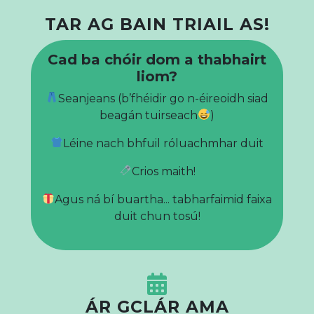
TAR AG BAIN TRIAIL AS!
Cad ba chóir dom a thabhairt
liom?
Seanjeans (b’fhéidir go n-éireoidh siad
beagán tuirseach
)
Léine nach bhfuil róluachmhar duit
Crios maith!
Agus ná bí buartha... tabharfaimid faixa
duit chun tosú!
ÁR GCLÁR AMA