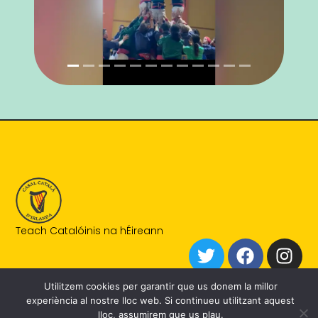
Teach Catalóinis na hÉireann
Utilitzem cookies per garantir que us donem la millor
experiència al nostre lloc web. Si continueu utilitzant aquest
lloc, assumirem que us plau.