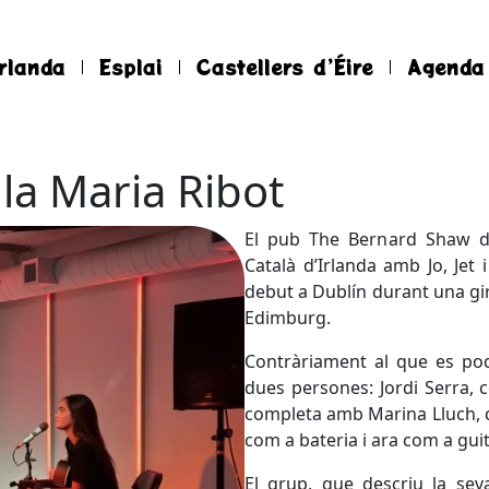
rlanda
Esplai
Castellers d’Éire
Agenda
i la Maria Ribot
El pub The Bernard Shaw de
Català d’Irlanda amb Jo, Jet
debut a Dublín durant una gir
Edimburg.
Contràriament al que es pod
dues persones: Jordi Serra, 
completa amb Marina Lluch, qu
com a bateria i ara com a guit
El grup, que descriu la se