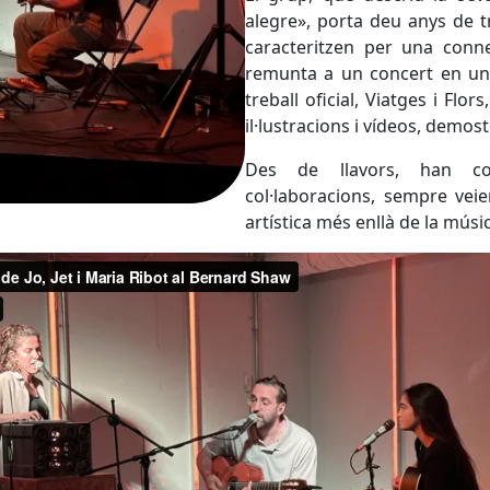
alegre», porta deu anys de 
caracteritzen per una conne
remunta a un concert en un 
treball oficial, Viatges i Flo
il·lustracions i vídeos, demost
Des de llavors, han co
col·laboracions, sempre vei
artística més enllà de la músi