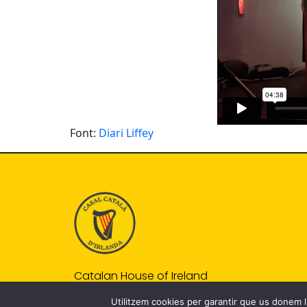
Font:
Diari Liffey
Catalan House of Ireland
Utilitzem cookies per garantir que us donem la