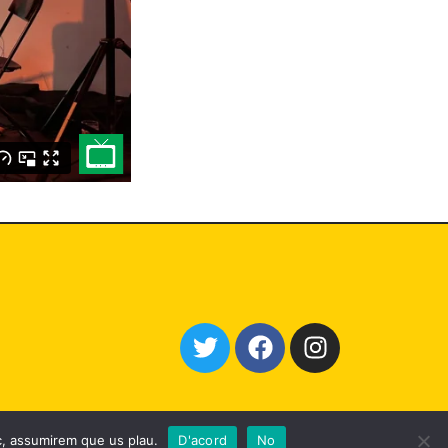
oc, assumirem que us plau.
D'acord
No