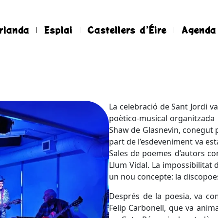
rlanda
Esplai
Castellers d’Éire
Agenda
La celebració de Sant Jordi v
poètico-musical organitzada 
Shaw de Glasnevin, conegut p
part de l’esdeveniment va est
Sales de poemes d’autors com 
Llum Vidal. La impossibilitat 
un nou concepte: la discopoes
Després de la poesia, va co
Felip Carbonell, que va anima