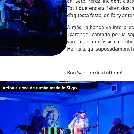
en Gato Pérez, incloent clàs
Tot i que encara falten dos 
d’aquesta festa, on l’any ante
A més, la banda va interpre
Txarango, cantada per la sop
van tocar un clàssic colombià
Herrera, qui suposadament hav
Bon Sant Jordi a tothom!