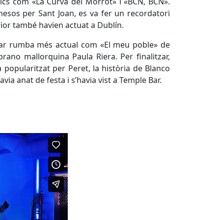
sics com «La Curva del Morrot» i «BCN, BCN».
mesos per Sant Joan, es va fer un recordatori
rior també havien actuat a Dublín.
tar rumba més actual com «El meu poble» de
rano mallorquina Paula Riera. Per finalitzar,
 popularitzat per Peret, la història de Blanco
ia anat de festa i s’havia vist a Temple Bar.